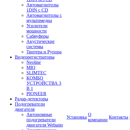
Автомагнитолы
1DIN с CD
Автомагнитолы с
мультимедиа
Усилители
мощности
Сабвуферы
Акустические
системы
Твитера и Рупора
Видеорегистраторы
Neoline
MIO
SLIMTEC
КОМБО
УСТРОЙСТВА 3
В 1
PIONEER
Радар-детекторы
Подогреватели
двигателя
Автономные
О
Установка
Контакты
подогреватели
компании
двигателя Webasto