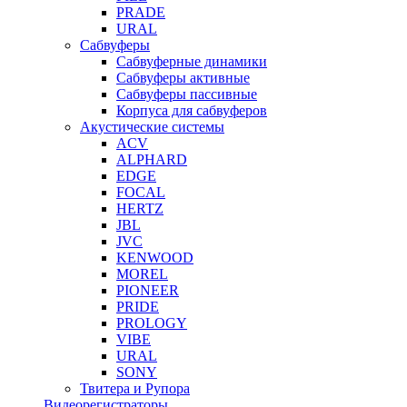
PRADE
URAL
Сабвуферы
Сабвуферные динамики
Сабвуферы активные
Сабвуферы пассивные
Корпуса для сабвуферов
Акустические системы
ACV
ALPHARD
EDGE
FOCAL
HERTZ
JBL
JVC
KENWOOD
MOREL
PIONEER
PRIDE
PROLOGY
VIBE
URAL
SONY
Твитера и Рупора
Видеорегистраторы