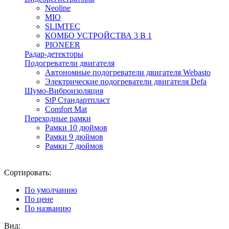
Neoline
MIO
SLIMTEC
КОМБО УСТРОЙСТВА 3 В 1
PIONEER
Радар-детекторы
Подогреватели двигателя
Автономные подогреватели двигателя Webasto
Электрические подогреватели двигателя Defa
Шумо-Виброизоляция
StP Стандартпласт
Comfort Mat
Переходные рамки
Рамки 10 дюймов
Рамки 9 дюймов
Рамки 7 дюймов
Сортировать:
По умолчанию
По цене
По названию
Вид: