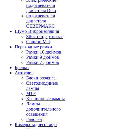
Электрические
подогреватели
двигателя Defa
подогреватели
двигателя
СЕВЕРМАКС
Шумо-Виброизоляция
StP Стандартпласт
Comfort Mat
Переходные рамки
Рамки 10 дюймов
Рамки 9 дюймов
Рамки 7 дюймов
Брелки
Автосвет
Блоки розжига
Светодиоднные
лампы
MTF
Ксеноновые лампы
Лампы
дополнительного
освещения
Галоген
Камеры заднего вида