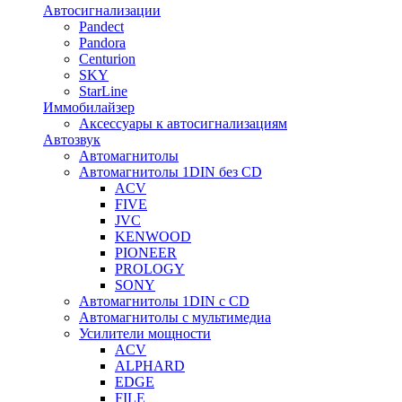
Автосигнализации
Pandect
Pandora
Centurion
SKY
StarLine
Иммобилайзер
Аксессуары к автосигнализациям
Автозвук
Автомагнитолы
Автомагнитолы 1DIN без CD
ACV
FIVE
JVC
KENWOOD
PIONEER
PROLOGY
SONY
Автомагнитолы 1DIN с CD
Автомагнитолы с мультимедиа
Усилители мощности
ACV
ALPHARD
EDGE
FILE