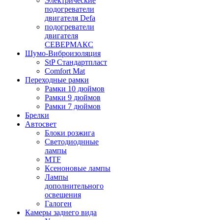
Электрические
подогреватели
двигателя Defa
подогреватели
двигателя
СЕВЕРМАКС
Шумо-Виброизоляция
StP Стандартпласт
Comfort Mat
Переходные рамки
Рамки 10 дюймов
Рамки 9 дюймов
Рамки 7 дюймов
Брелки
Автосвет
Блоки розжига
Светодиоднные
лампы
MTF
Ксеноновые лампы
Лампы
дополнительного
освещения
Галоген
Камеры заднего вида