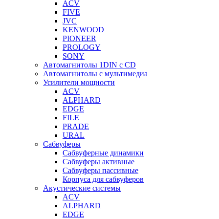
ACV
FIVE
JVC
KENWOOD
PIONEER
PROLOGY
SONY
Автомагнитолы 1DIN с CD
Автомагнитолы с мультимедиа
Усилители мощности
ACV
ALPHARD
EDGE
FILE
PRADE
URAL
Сабвуферы
Сабвуферные динамики
Сабвуферы активные
Сабвуферы пассивные
Корпуса для сабвуферов
Акустические системы
ACV
ALPHARD
EDGE