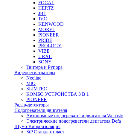
FOCAL
HERTZ
JBL
JVC
KENWOOD
MOREL
PIONEER
PRIDE
PROLOGY
VIBE
URAL
SONY
Твитера и Рупора
Видеорегистраторы
Neoline
MIO
SLIMTEC
КОМБО УСТРОЙСТВА 3 В 1
PIONEER
Радар-детекторы
Подогреватели двигателя
Автономные подогреватели двигателя Webasto
Электрические подогреватели двигателя Defa
Шумо-Виброизоляция
StP Стандартпласт