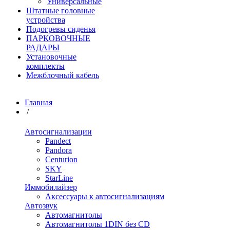
Универсальные
Штатные головные
устройства
Подогревы сиденья
ПАРКОВОЧНЫЕ
РАДАРЫ
Установочные
комплекты
Межблочный кабель
Главная
/
Автосигнализации
Pandect
Pandora
Centurion
SKY
StarLine
Иммобилайзер
Аксессуары к автосигнализациям
Автозвук
Автомагнитолы
Автомагнитолы 1DIN без CD