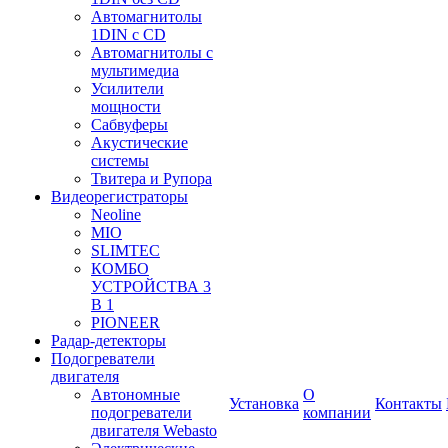
Автомагнитолы
1DIN с CD
Автомагнитолы с
мультимедиа
Усилители
мощности
Сабвуферы
Акустические
системы
Твитера и Рупора
Видеорегистраторы
Neoline
MIO
SLIMTEC
КОМБО
УСТРОЙСТВА 3
В 1
PIONEER
Радар-детекторы
Подогреватели
двигателя
Автономные
О
Установка
Контакты
подогреватели
компании
двигателя Webasto